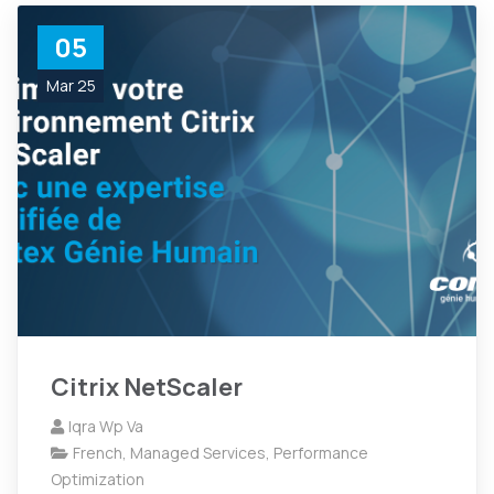
05
Mar 25
Citrix NetScaler
Iqra Wp Va
French
,
Managed Services
,
Performance
Optimization